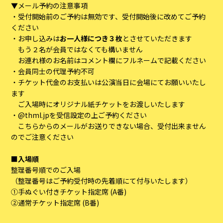
▼メール予約の注意事項
・受付開始前のご予約は無効です、受付開始後に改めてご予約
ください
・お申し込みは
お一人様につき３枚
とさせていただきます
もう２名が会員ではなくても構いません
お連れ様のお名前はコメント欄にフルネームで記載ください
・会員同士の代理予約不可
・チケット代金のお支払いは公演当日に会場にてお願いいたし
ます
ご入場時にオリジナル紙チケットをお渡しいたします
・@thml.jpを受信設定の上ご予約ください
こちらからのメールがお送りできない場合、受付出来ません
のでご注意ください
■入場順
整理番号順でのご入場
（整理番号はご予約受付時の先着順にて付与いたします）
①手ぬぐい付きチケット指定席 (A番)
②通常チケット指定席 (B番)