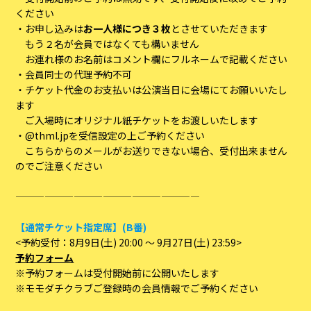
ください
・お申し込みは
お一人様につき３枚
とさせていただきます
もう２名が会員ではなくても構いません
お連れ様のお名前はコメント欄にフルネームで記載ください
・会員同士の代理予約不可
・チケット代金のお支払いは公演当日に会場にてお願いいたし
ます
ご入場時にオリジナル紙チケットをお渡しいたします
・@thml.jpを受信設定の上ご予約ください
こちらからのメールがお送りできない場合、受付出来ません
のでご注意ください
———————————————————
【通常チケット指定席】(B番)
<予約受付：8月9日(土) 20:00 ～ 9月27日(土) 23:59>
予約フォーム
※予約フォームは受付開始前に公開いたします
※モモダチクラブご登録時の会員情報でご予約ください