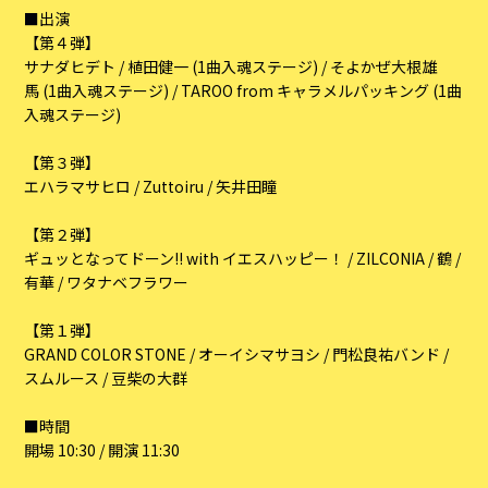
■出演
【第４弾】
サナダヒデト / 植田健一 (1曲入魂ステージ) / そよかぜ大根雄
馬 (1曲入魂ステージ) / TAROO from キャラメルパッキング (1曲
入魂ステージ)
【第３弾】
エハラマサヒロ / Zuttoiru / 矢井田瞳
【第２弾】
ギュッとなってドーン!! with イエスハッピー！ / ZILCONIA / 鶴 /
有華 / ワタナベフラワー
【第１弾】
GRAND COLOR STONE / オーイシマサヨシ / 門松良祐バンド /
スムルース / 豆柴の大群
■時間
開場 10:30 / 開演 11:30